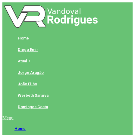
Skip
to
content
Home
Diego Emir
Atual 7
Jorge Aragão
João Filho
Werbeth Saraiva
Domingos Costa
Menu
Home