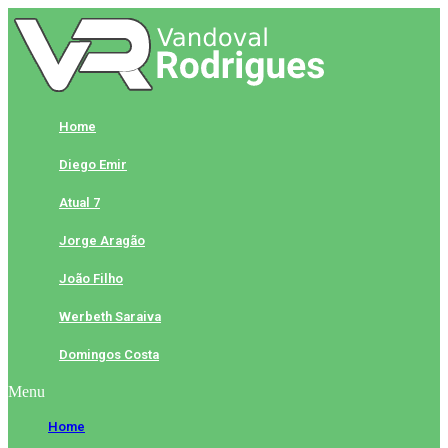
Skip
to
content
Home
Diego Emir
Atual 7
Jorge Aragão
João Filho
Werbeth Saraiva
Domingos Costa
Menu
Home