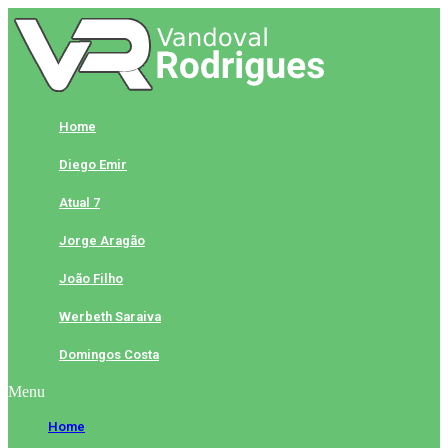
Skip
to
content
Home
Diego Emir
Atual 7
Jorge Aragão
João Filho
Werbeth Saraiva
Domingos Costa
Menu
Home