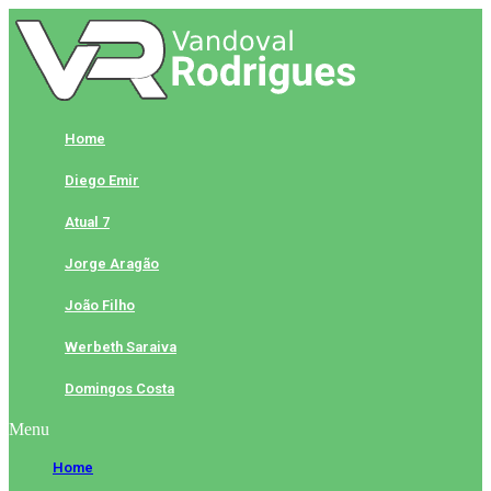
Skip
to
content
Home
Diego Emir
Atual 7
Jorge Aragão
João Filho
Werbeth Saraiva
Domingos Costa
Menu
Home