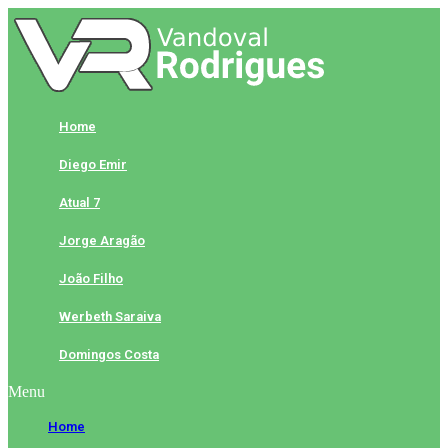
Skip
to
content
Home
Diego Emir
Atual 7
Jorge Aragão
João Filho
Werbeth Saraiva
Domingos Costa
Menu
Home