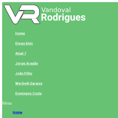
Skip
to
content
Home
Diego Emir
Atual 7
Jorge Aragão
João Filho
Werbeth Saraiva
Domingos Costa
Menu
Home