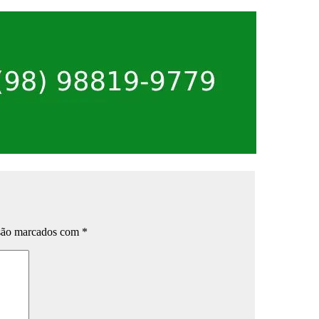
 são marcados com
*