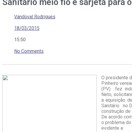
Sanitário meio fio e sarjeta para o
Vandoval Rodrigues
18/03/2015
15:50
No Comments
O presidente 
Pinheiro vere
(PV) fez indi
Neto, solicita
a aquisição d
Sanitário no D
construção de s
De acordo com
o problema do l
evidente a