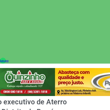
ram
atsapp
o executivo de Aterro