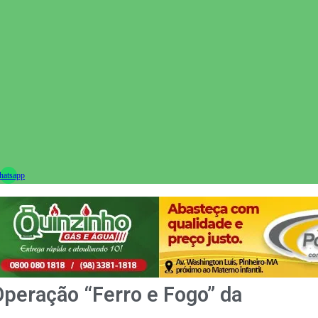
ram
atsapp
peração “Ferro e Fogo” da