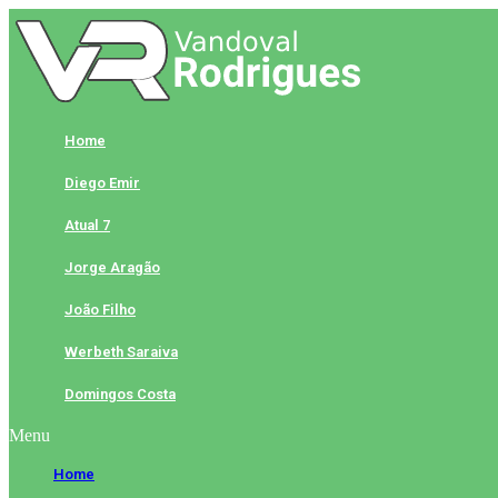
Skip
to
content
Home
Diego Emir
Atual 7
Jorge Aragão
João Filho
Werbeth Saraiva
Domingos Costa
Menu
Home