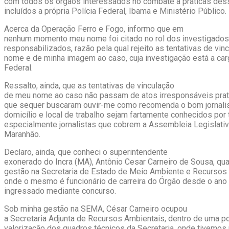
com todos os órgãos interessados no combate a práticas dess
incluídos a própria Polícia Federal, Ibama e Ministério Público.
Acerca da Operação Ferro e Fogo, informo que em
nenhum momento meu nome foi citado no rol dos investigados
responsabilizados, razão pela qual rejeito as tentativas de vi
nome e de minha imagem ao caso, cuja investigação está a car
Federal.
Ressalto, ainda, que as tentativas de vinculação
de meu nome ao caso não passam de atos irresponsáveis pra
que sequer buscaram ouvir-me como recomenda o bom jornal
domicílio e local de trabalho sejam fartamente conhecidos por 
especialmente jornalistas que cobrem a Assembleia Legislati
Maranhão.
Declaro, ainda, que conheci o superintendente
exonerado do Incra (MA), Antônio Cesar Carneiro de Sousa, qu
gestão na Secretaria de Estado de Meio Ambiente e Recursos
onde o mesmo é funcionário de carreira do Órgão desde o ano
ingressado mediante concurso.
Sob minha gestão na SEMA, César Carneiro ocupou
a Secretaria Adjunta de Recursos Ambientais, dentro de uma po
valorização dos quadros técnicos da Secretaria, onde tivemos