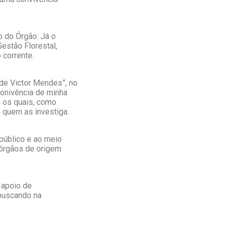
 do Órgão. Já o
estão Florestal,
corrente.
de Victor Mendes”, no
conivência de minha
a os quais, como
 quem as investiga.
público e ao meio
 órgãos de origem
 apoio de
 buscando na