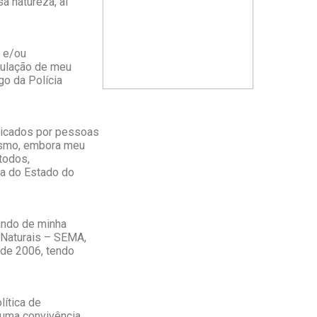
a natureza, aí
 e/ou
nculação de meu
go da Polícia
ticados por pessoas
ismo, embora meu
todos,
va do Estado do
ando de minha
 Naturais – SEMA,
 de 2006, tendo
lítica de
 uma convivência