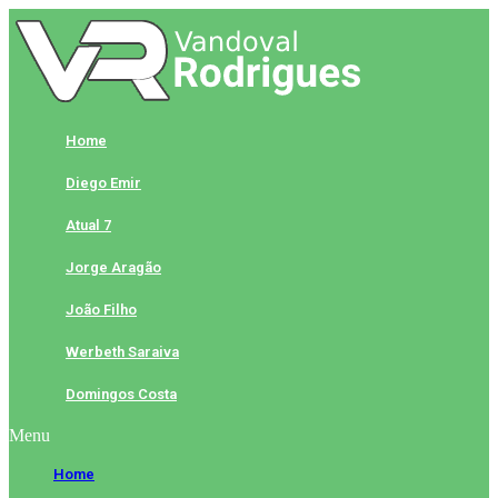
Skip
to
content
Home
Diego Emir
Atual 7
Jorge Aragão
João Filho
Werbeth Saraiva
Domingos Costa
Menu
Home