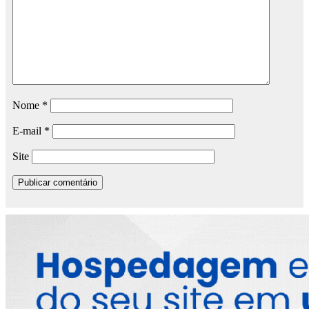
Nome
*
E-mail
*
Site