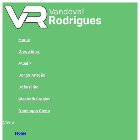
Skip
to
content
Home
Diego Emir
Atual 7
Jorge Aragão
João Filho
Werbeth Saraiva
Domingos Costa
Menu
Home