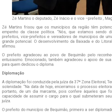
Zé Martins o deputado, Zé Inácio e o vice –prefeito , Mag
Zé Martins frisou que os municípios da região têm potenc
empenho da classe política. “Nós, que estamos sendo d
prefeitos, vice-prefeitos e vereadores de municípios de 
grande potencial. O desenvolvimento da Baixada e do Litor
afirmou.
O prefeito agradeceu ao povo de Bequimão pelo reconhec
entusiasmo. Emocionado, também agradeceu o apoio de sua 
para quem dedicou o diploma.
Diplomação
A diplomação foi conduzida pela juíza da 37ª Zona Eleitoral, Te
solenidade. “Na data de hoje, encerramos o processo eleitora
portanto, de um dia marcante, pois confere àqueles que f
capacidade de assumir o cargo para o qual submeteram seu
juíza.
O prefeito do município de Bequimão, primeiro a ser diplomad