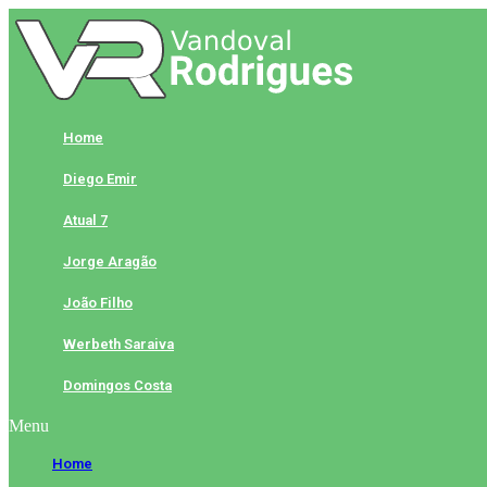
Skip
to
content
Home
Diego Emir
Atual 7
Jorge Aragão
João Filho
Werbeth Saraiva
Domingos Costa
Menu
Home