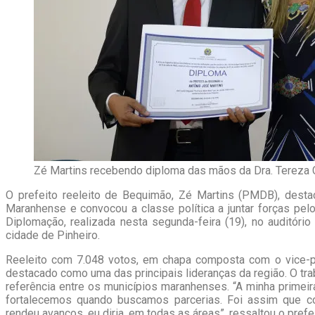
Zé Martins recebendo diploma das mãos da Dra. Tereza C
O prefeito reeleito de Bequimão, Zé Martins (PMDB), destac
Maranhense e convocou a classe política a juntar forças pel
Diplomação, realizada nesta segunda-feira (19), no auditór
cidade de Pinheiro.
Reeleito com 7.048 votos, em chapa composta com o vice-p
destacado como uma das principais lideranças da região. O tr
referência entre os municípios maranhenses. “A minha prime
fortalecemos quando buscamos parcerias. Foi assim que 
rendeu avanços, eu diria, em todas as áreas”, ressaltou o prefei