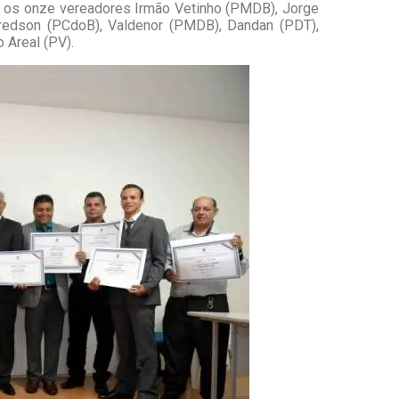
e os onze vereadores Irmão Vetinho (PMDB), Jorge
Fredson (PCdoB), Valdenor (PMDB), Dandan (PDT),
 Areal (PV).