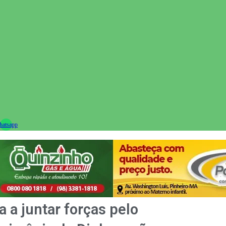
ram
atsapp
a a juntar forças pelo