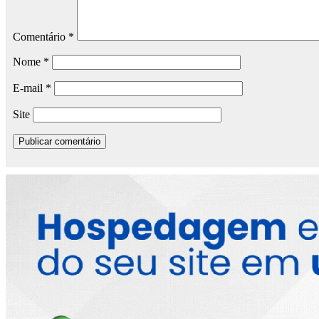
Comentário
*
Nome
*
E-mail
*
Site