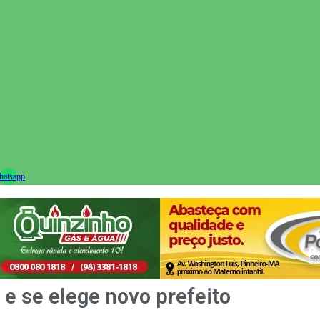
ram
atsapp
e se elege novo prefeito