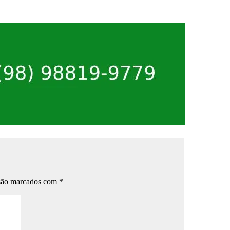
 são marcados com
*