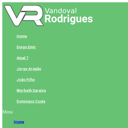
Skip
to
content
Home
Diego Emir
Atual 7
Jorge Aragão
João Filho
Werbeth Saraiva
Domingos Costa
Menu
Home