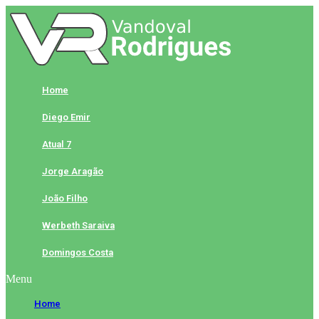
Skip
to
content
Home
Diego Emir
Atual 7
Jorge Aragão
João Filho
Werbeth Saraiva
Domingos Costa
Menu
Home